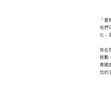
「基
我們
化，
我在
鼓勵
高國
位的