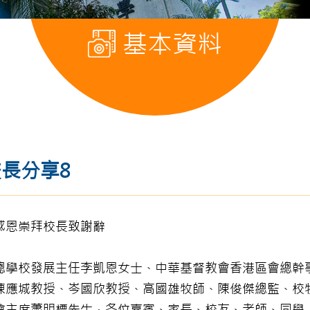
基本資料
長分享8
感恩崇拜校長致謝辭
總學校發展主任李凱恩女士、中華基督教會香港區會總幹
陳應城教授、岑國欣教授、高國雄牧師、陳俊傑總監、校
會主席蕭明標先生，各位嘉賓、家長、校友、老師、同學