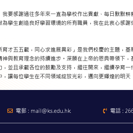
，我要感謝過往多年來一直為學校作出貢獻、每日默默耕
默為學生創造良好學習環境的所有職員，我在此衷心感謝
新育才五五載，同心求進展異彩」是我們校慶的主題，基
精神與教育理念的持續進步。深願在上帝的恩典帶領下，
力，並且承載各位的鼓勵及支持，繼往開來，繼續孕育一
中，讓每位學生在不同領域綻放光彩，邁向更輝煌的明天
電郵 : mail@ks.edu.hk
電話 : 26