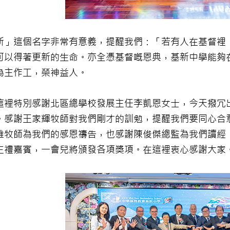
新」這個名字非常有意義，提醒我們：「若有人在基督裡
可以得著更新的生命。亦全憑基督嘅恩典，基新中學能夠
為主作工，榮神益人。
這裡特別感謝北區總學校發展主任李凱恩女士，今天撥冗
。感謝王家輝牧師對我們剛才的訓勉，提醒我們要同心合
雄牧師為我們的感恩禱告，也感謝陳俊傑總監為我們讀經
主禮嘉賓，一會兒將頒發各項獎項。在這裡衷心感謝大家