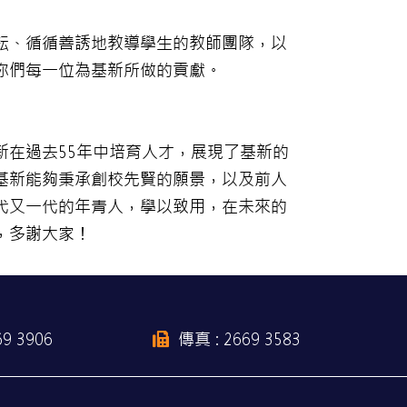
耘、循循善誘地教導學生的教師團隊，以
你們每一位為基新所做的貢獻。
新在過去55年中培育人才，展現了基新的
基新能夠秉承創校先賢的願景，以及前人
代又一代的年青人，學以致用，在未來的
，多謝大家！
69 3906
傳真 : 2669 3583