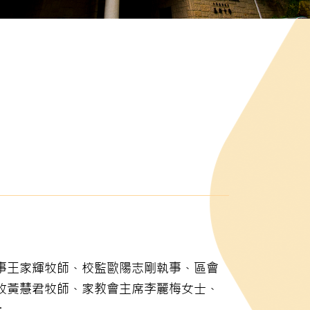
事王家輝牧師、校監歐陽志剛執事、區會
牧黃慧君牧師、家教會主席李麗梅女士、
：