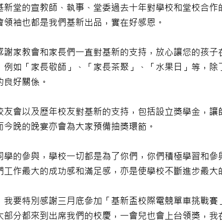
基新堂的宣教師、執事、堂委過去十年對學校和堂校合作
會領袖也都是我們基新出品，實在好感恩。
感謝家教會和家長們一直對基新的支持，放心讓您的孩子
，例如「家長敬師」、「家長茶聚」、「水果日」等，除
的良好關係。
校友會以及歷年校友對基新的支持，包括設立獎學金，讓
而今晚的晚宴亦會為大家預備抽獎環節。
同學的參與，學校一切都是為了你們，你們積極學習和參
們工作最大的成功感和滿足感，亦是使學校不斷進步最大
，我要特別感謝三月底參加「基新盃校際電競單車挑戰賽
大部分都來到出席我們的校慶，一會兒也會上台領獎，我