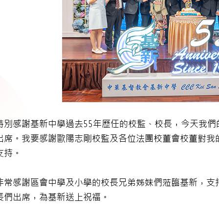
特別感謝基新中學過去55年歷任的校監、校長，今天我
出席。我要感謝歐陽志剛校監及各位法團校董會校董對我
支持。
非常感謝區會中學及小學的校長兄弟姊妹們蒞臨基新，支
長們出席，為基新送上祝福。