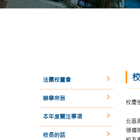
校
法團校董會
辦學宗旨
校慶
本年度關注事項
北區
領導
校長的話
校友