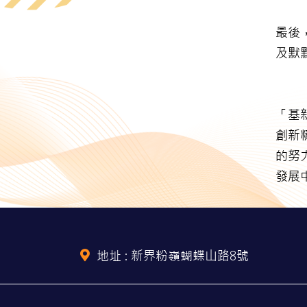
最後
及默
「基
創新
的努
發展
地址 :
新界粉嶺蝴蝶山路8號