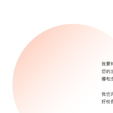
我要
您的
導和
我也
好校