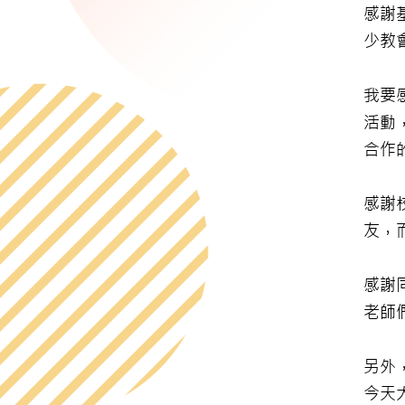
感謝
少教
我要
活動
合作
感謝
友，
感謝
老師
另外
今天