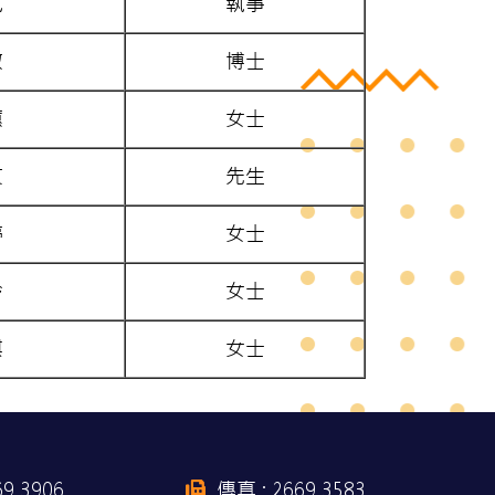
鳳
執事
敏
博士
蕙
女士
文
先生
婷
女士
玲
女士
琪
女士
69 3906
傳真 : 2669 3583