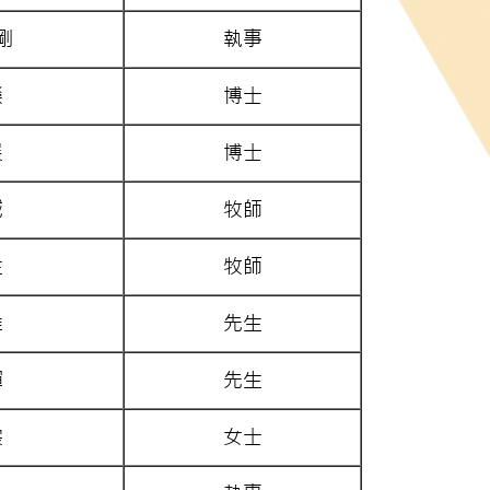
剛
執事
榮
博士
展
博士
誠
牧師
生
牧師
雄
先生
輝
先生
裳
女士