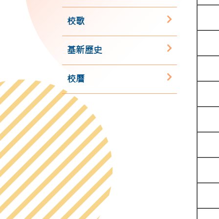
校歌
基新歷史
校曆