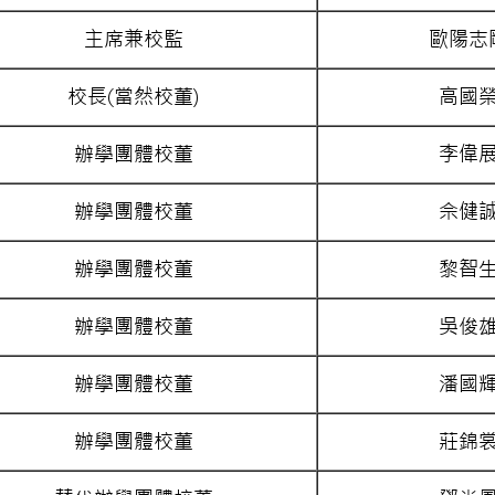
主席兼校監
歐陽志
校長(當然校董)
高國
辦學團體校董
李偉
辦學團體校董
佘健
辦學團體校董
黎智
辦學團體校董
吳俊
辦學團體校董
潘國
辦學團體校董
莊錦