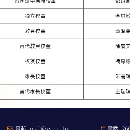
替代辦學團體校董
鄧肖
獨立校董
李思
教員校董
黃潔
替代教員校董
陳慶
校友校董
馮鳳
家長校董
朱麗
替代家長校董
王瑞
電郵 : mail@ks.edu.hk
電話 : 26