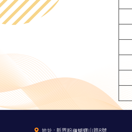
地址 :
新界粉嶺蝴蝶山路8號