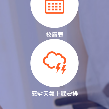
校曆表
惡劣天氣上課安排