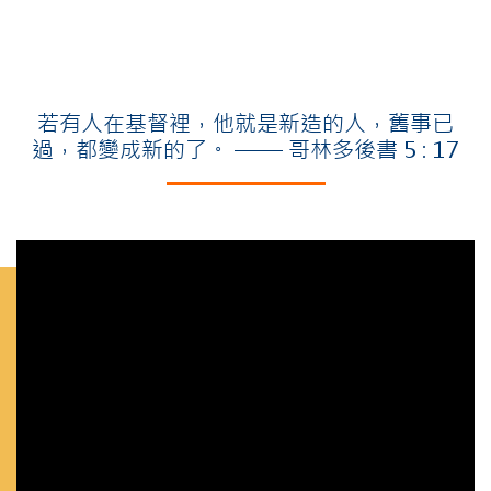
若有人在基督裡，他就是新造的人，舊事已
過，都變成新的了。 —— 哥林多後書 5 : 17