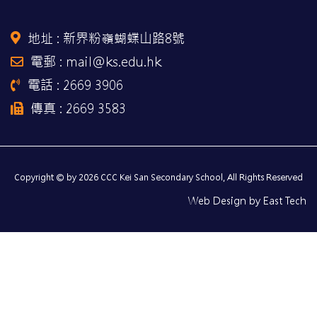
地址 :
新界粉嶺蝴蝶山路8號
電郵 : mail@ks.edu.hk
電話 : 2669 3906
傳真 : 2669 3583
Copyright © by 2026 CCC Kei San Secondary School, All Rights Reserved
Web Design
by
East Tech